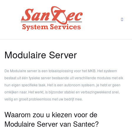
Ga
naar
de
inhoud
Modulaire Server
De Modulaire server is een totaaloplossing voor het MKB.
Het systeem
bestaat uit één fysieke server bestaande uit verschillende modules met elk
hun eigen specifieke taak.
Het is een autonoom systeem, je hebt er geen
omkijken naar. Het werkt, is bijzonder stabiel en verbazingwekkend snel,
veilig en groeit probleemloos met uw bedrijf mee.
Waarom zou u kiezen voor de
Modulaire Server van Santec?